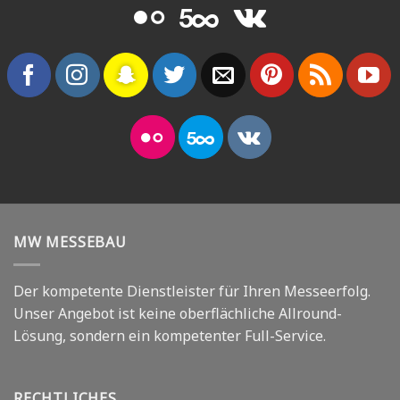
MW MESSEBAU
Der kompetente Dienstleister für Ihren Messeerfolg.
Unser Angebot ist keine oberflächliche Allround-
Lösung, sondern ein kompetenter Full-Service.
RECHTLICHES