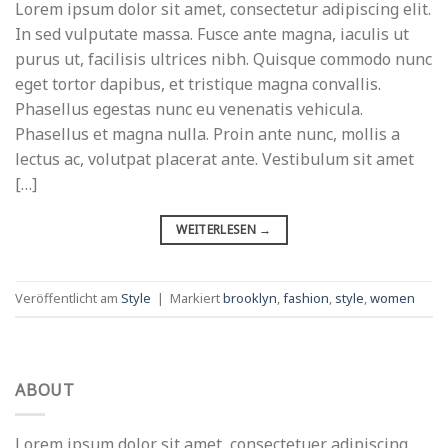
Lorem ipsum dolor sit amet, consectetur adipiscing elit.
In sed vulputate massa. Fusce ante magna, iaculis ut
purus ut, facilisis ultrices nibh. Quisque commodo nunc
eget tortor dapibus, et tristique magna convallis.
Phasellus egestas nunc eu venenatis vehicula.
Phasellus et magna nulla. Proin ante nunc, mollis a
lectus ac, volutpat placerat ante. Vestibulum sit amet
[…]
WEITERLESEN
→
Veröffentlicht am
Style
|
Markiert
brooklyn
,
fashion
,
style
,
women
ABOUT
Lorem ipsum dolor sit amet, consectetuer adipiscing