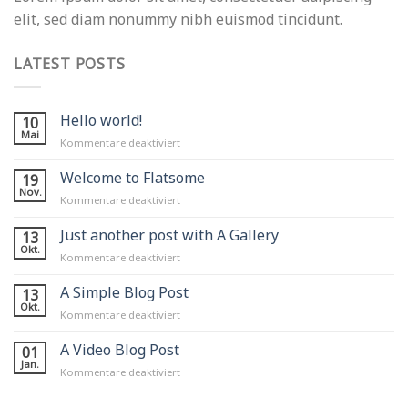
elit, sed diam nonummy nibh euismod tincidunt.
LATEST POSTS
Hello world!
10
Mai
für
Kommentare deaktiviert
Hello
world!
Welcome to Flatsome
19
Nov.
für
Kommentare deaktiviert
Welcome
to
Just another post with A Gallery
13
Flatsome
Okt.
für
Kommentare deaktiviert
Just
another
A Simple Blog Post
13
post
Okt.
für
Kommentare deaktiviert
with
A
A
Simple
A Video Blog Post
01
Gallery
Blog
Jan.
für
Kommentare deaktiviert
Post
A
Video